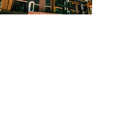
SOHO
Av. Central | Gramado
CONHEÇA