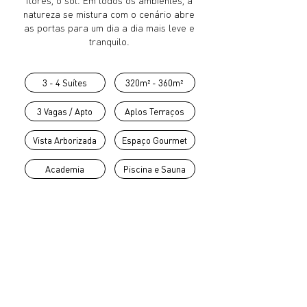
flores, o sol. Em todos os ambientes, a
natureza se mistura com o cenário abre
as portas para um dia a dia mais leve e
tranquilo.
3 - 4 Suítes
320m² - 360m²
3 Vagas / Apto
Aplos Terraços
Vista Arborizada
Espaço Gourmet
Academia
Piscina e Sauna