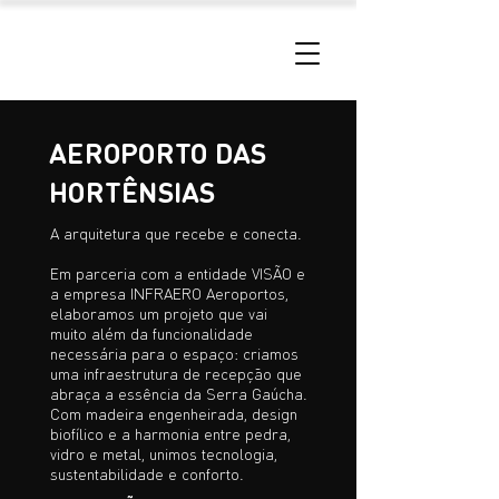
AEROPORTO DAS
HORTÊNSIAS
A arquitetura que recebe e conecta.
Em parceria com a entidade VISÃO e
a empresa INFRAERO Aeroportos,
elaboramos um projeto que vai
muito além da funcionalidade
necessária para o espaço: criamos
uma infraestrutura de recepção que
abraça a essência da Serra Gaúcha.
Com madeira engenheirada, design
biofílico e a harmonia entre pedra,
vidro e metal, unimos tecnologia,
sustentabilidade e conforto.