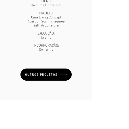
CLIENTE:
Owntime HomeClub
PROJETO:
Casa Living Concept
Ricardo Peccin Imagineer
Zatti Arquitetura
EXECUÇÃO:
Urbinc
INCORPORAÇÃO:
Ownerinc
OUTROS PROJETOS