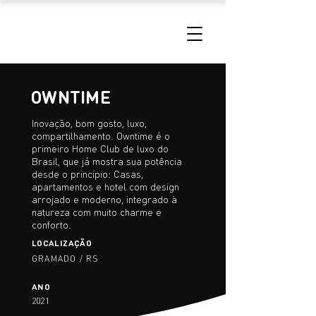
OWNTIME
Inovação, bom gosto, luxo,
compartilhamento. Owntime é o
primeiro Home Club de luxo do
Brasil, que já mostra sua potência
desde o princípio: Casas,
apartamentos e hotel com design
arrojado e moderno, integrado à
natureza com muito charme e
conforto.
LOCALIZAÇÃO
GRAMADO / RS
ANO
2021