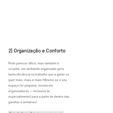
2) Organização e Conforto
Pode parecer difícil, mas também é 
viciante: um ambiente organizado gera 
tanta eficiência no trabalho que a gente só 
quer mais, mais e mais! Mesmo se o seu 
espaço for pequeno, invista em 
organizadores — inclusive (e 
especialmente) para a parte de dentro das 
gavetas e armários!
 Dica da Casa: O 
Atelier Luiz Fernando 