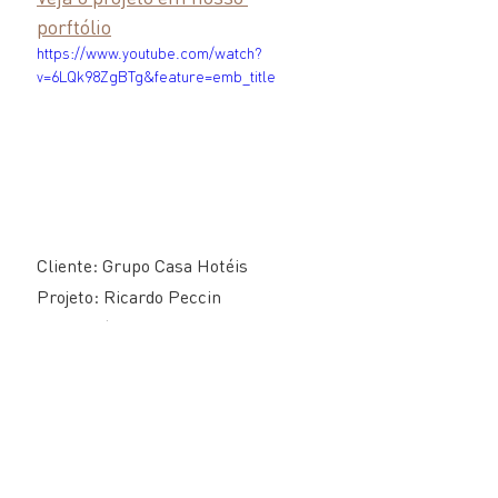
porftólio
https://www.youtube.com/watch?
v=6LQk98ZgBTg&feature=emb_title
Cliente: Grupo Casa Hotéis
Projeto: Ricardo Peccin
Equipe técnica: Ricardo Peccin, 
Adriano Schallenberger, Nicola 
Peccin.
Interiores: Marlene Peccin
Cases Arquitetura
Imagineering
Casulos Parador
Cases